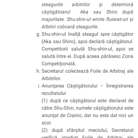
steagurile arbitrilor şi determină
câştigătoarul Aka sau Shiro după
majoritate. Shu-shin-ul emite fluierat-uri şi
Arbitrii coboară steagurile.
Shu-shin-ul înalţă steagul spre câştigător
(Aka sau Shiro), apoi declară câştigătorul.
Competitorii salută Shu-shin-ul, apoi se
salută între ei. După aceea părăsesc Zona
Competiţională.
Secretarul colectează Foile de Arbitraj ale
Arbitrilor.
Anunţarea Câştigătorului – Înregistrarea
rezultatului
(1) după ce câştigătorul este declarat de
către Shu-Shin, numele câştigătorului este
anunţat de Crainic, dar nu este dat nici un
scor.
(2) după sfârşitul meciului, Secretarul
verifică imediat Foile de Arbitraj ale