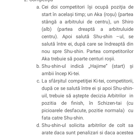
Cei doi competitori îşi ocupă poziţia de
start în acelaşi timp; un Aka (roşu) (partea
stângă a arbitrului de centru), un Shiro
(alb) (partea dreaptă a arbitruluide
centru). Apoi salută Shu-shin –ul, se
salută între ei, după care se îndreaptă din
nou spre Shu-shin. Partea competitorilor
Aka trebuie să poarte centuri roşii.
Shu-shin-ul indică „Hajime” (start) şi
ambii încep Ki-tei.
La sfârşitul competiţiei Ki-tei, competitorii,
după ce se salută între ei şi apoi Shu-shin-
uil, trebuie să aştepte decizia Arbitrilor in
pozitia de finish, în Schizen-tai (cu
picioarele desfacute, pozitie normala) cu
fata catre Shu-shin.
Shu-shin-ul solicita arbitrilor de colt sa
arate daca sunt penalizari si daca acestea