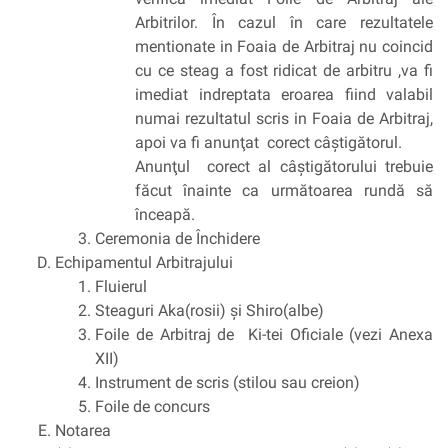
Arbitrilor. În cazul în care rezultatele
mentionate in Foaia de Arbitraj nu coincid
cu ce steag a fost ridicat de arbitru ,va fi
imediat indreptata eroarea fiind valabil
numai rezultatul scris in Foaia de Arbitraj,
apoi va fi anunţat corect câştigătorul.
Anunţul corect al câştigătorului trebuie
făcut înainte ca următoarea rundă să
înceapă.
Ceremonia de Închidere
Echipamentul Arbitrajului
Fluierul
Steaguri Aka(rosii) şi Shiro(albe)
Foile de Arbitraj de Ki-tei Oficiale (vezi Anexa
XII)
Instrument de scris (stilou sau creion)
Foile de concurs
Notarea