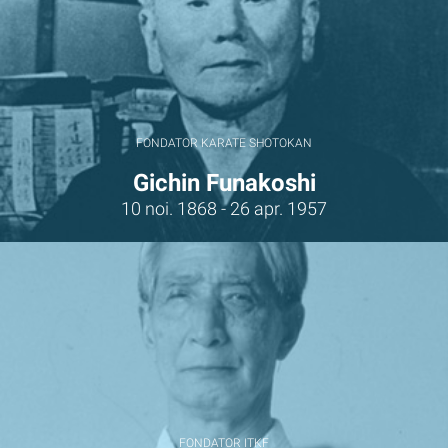
FONDATOR KARATE SHOTOKAN
Gichin Funakoshi
10 noi. 1868 - 26 apr. 1957
FONDATOR ITKF