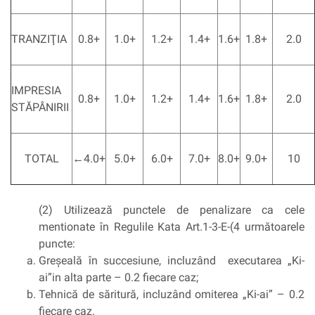
TRANZIŢIA
0.8+
1.0+
1.2+
1.4+
1.6+
1.8+
2.0
IMPRESIA
0.8+
1.0+
1.2+
1.4+
1.6+
1.8+
2.0
STĂPÂNIRII
TOTAL
←4.0+
5.0+
6.0+
7.0+
8.0+
9.0+
10
(2) Utilizează punctele de penalizare ca cele
mentionate în Regulile Kata Art.1-3-E-(4 următoarele
puncte:
Greşeală în succesiune, incluzând executarea „Ki-
ai”in alta parte – 0.2 fiecare caz;
Tehnică de săritură, incluzând omiterea „Ki-ai” – 0.2
fiecare caz.