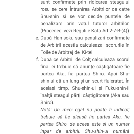
sunt confirmate prin ridicarea steagului
rosu se cere Întrunirea Arbitrilor de catre
Shu-shin si se vor decide puntele de
penalizare prin votul tuturor arbitrilor.
(Procedee: vezi Regulile Kata Art.2-7-B-(4))
După Han-soku sau penalizari confirmate
de Arbitrii acestia calculeaza scorurile în
Foile de Arbitraj de Ki-tei.
După ce Arbitrii de Colţ calculează scorul
final ei trebuie să anunţe câştigătoare fie
partea Aka, fia partea Shiro. Apoi Shu-
shin-ul dă un lung şi un scurt fluieratat. În
acelaşi timp, Shu-shin-ul şi Fuku-shin-ii
înalţă steagul părţii câştigătoare (Aka sau
Shiro).
Notă: Un meci egal nu poate fi indicat;
trebuie să fie aleasă fie partea Aka, fie
partea Shiro, de aceea este si un numar
inpar de arbitrii. Shu-shin-ul numără