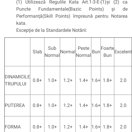
(1) Utilizează Regulile Kata Art.1-3-E-(1)şi (2) ca
Puncte Fundamentale(Bazic Points) şi de
Performanţă(Skill Points) împreună pentru Notarea
kata.
Excepţie de la Standardele Notării:
Sub
Peste
Foarte
Slab
Normal
Bun
Excelent
Normal
Normal
Bun
DINAMICILE
0.8+
1.0+
1.2+
1.4+
1.6+
1.8+
2.0
TRUPULUI
PUTEREA
0.8+
1.0+
1.2+
1.4+
1.6+
1.8+
2.0
FORMA
0.8+
1.0+
1.2+
1.4+
1.6+
1.8+
2.0