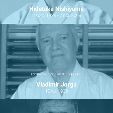
Hidetaka Nishiyama
10 oct. 1928 - 7 noi. 2008
FONDATOR ITKF / PREȘEDINTE ETKF
Vladimir Jorga
10 iul. 1939