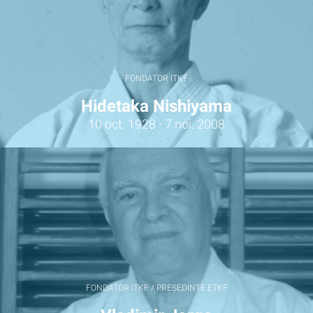
FONDATOR ITKF
Hidetaka Nishiyama
10 oct. 1928 - 7 noi. 2008
FONDATOR ITKF / PREȘEDINTE ETKF