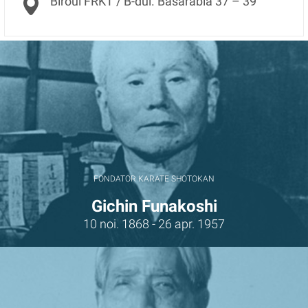
Biroul FRKT / B-dul. Basarabia 37 – 39
FONDATOR KARATE SHOTOKAN
Gichin Funakoshi
10 noi. 1868 - 26 apr. 1957