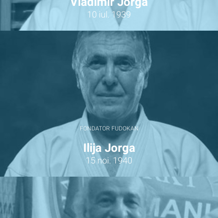
Vladimir Jorga
10 iul. 1939
FONDATOR FUDOKAN
Ilija Jorga
15 noi. 1940