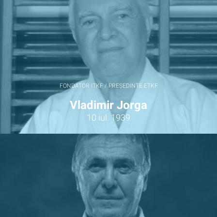
FONDATOR ITKF / PREȘEDINTE ETKF
Vladimir Jorga
10 iul. 1939