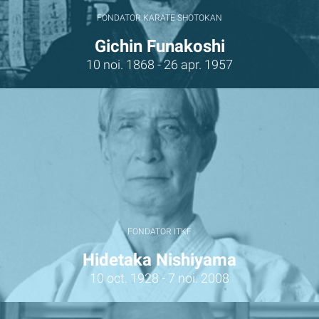
FONDATOR KARATE SHOTOKAN
Gichin Funakoshi
10 noi. 1868 - 26 apr. 1957
FONDATOR ITKF
Hidetaka Nishiyama
10 oct. 1928 - 7 noi. 2008