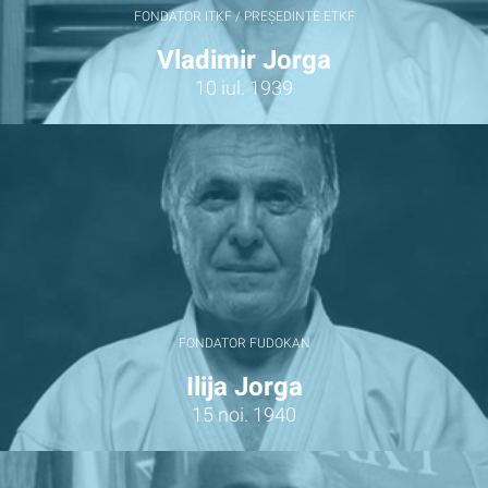
FONDATOR ITKF / PREȘEDINTE ETKF
Vladimir Jorga
10 iul. 1939
FONDATOR FUDOKAN
Ilija Jorga
15 noi. 1940