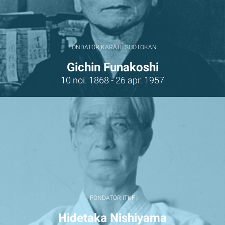
FONDATOR KARATE SHOTOKAN
Gichin Funakoshi
10 noi. 1868 - 26 apr. 1957
FONDATOR ITKF
Hidetaka Nishiyama