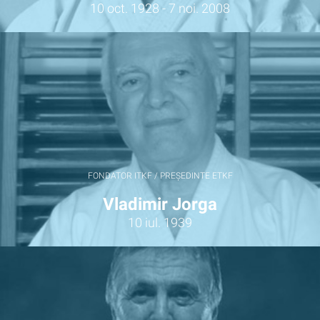
10 oct. 1928 - 7 noi. 2008
FONDATOR ITKF / PREȘEDINTE ETKF
Vladimir Jorga
10 iul. 1939