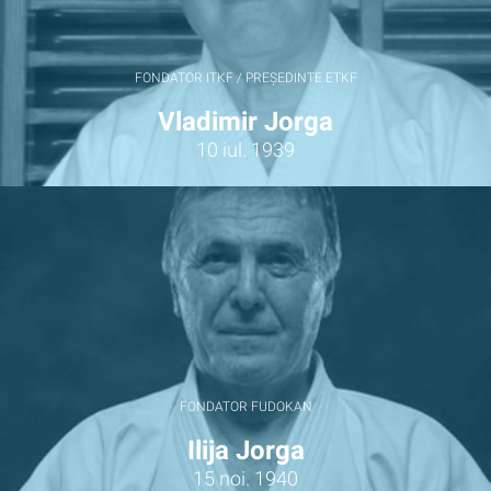
FONDATOR ITKF / PREȘEDINTE ETKF
Vladimir Jorga
10 iul. 1939
FONDATOR FUDOKAN
Ilija Jorga
15 noi. 1940