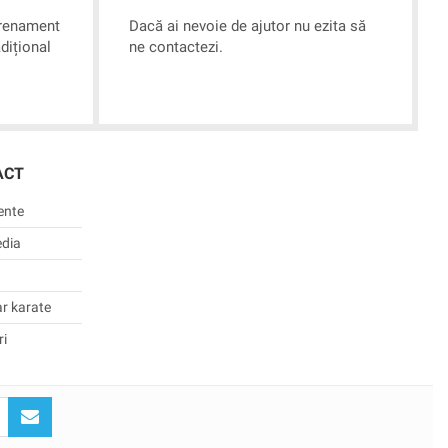
trenament
Dacă ai nevoie de ajutor nu ezita să
dițional
ne contactezi.
ACT
ente
dia
ar karate
i