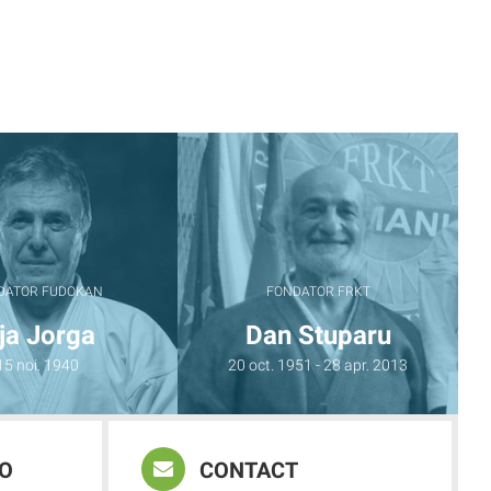
DATOR FUDOKAN
FONDATOR FRKT
ija Jorga
Dan Stuparu
15 noi. 1940
20 oct. 1951 - 28 apr. 2013
FO
CONTACT