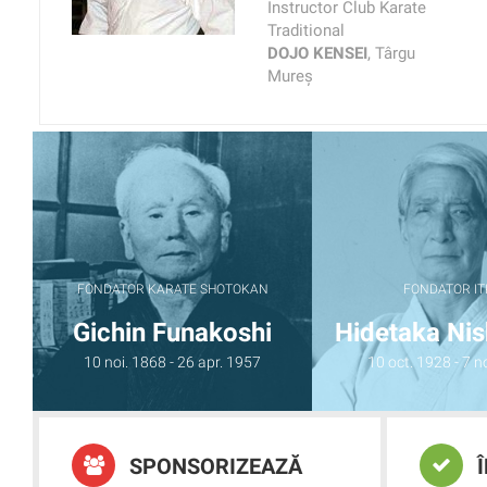
Instructor Club Karate
Traditional
DOJO KENSEI
, Târgu
Mureș
FONDATOR KARATE SHOTOKAN
FONDATOR IT
Gichin Funakoshi
Hidetaka Ni
10 noi. 1868 - 26 apr. 1957
10 oct. 1928 - 7 n
SPONSORIZEAZĂ
Î