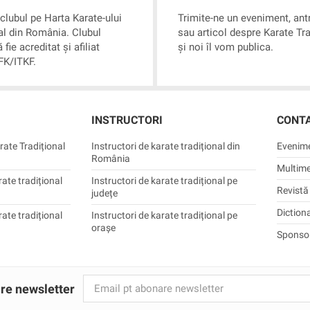
i clubul pe Harta Karate-ului
Trimite-ne un eveniment, an
al din România. Clubul
sau articol despre Karate Tra
 fie acreditat și afiliat
și noi îl vom publica.
K/ITKF.
INSTRUCTORI
CONT
rate Tradițional
Instructori de karate tradițional din
Evenim
România
Multime
rate tradițional
Instructori de karate tradițional pe
Revistă
județe
Diction
rate tradițional
Instructori de karate tradițional pe
orașe
Sponsor
re newsletter