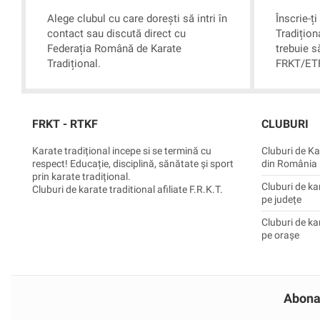
Alege clubul cu care dorești să intri în
Înscrie-ț
contact sau discută direct cu
Tradițion
Federația Română de Karate
trebuie să
Tradițional.
FRKT/ETF
FRKT - RTKF
CLUBURI
Karate tradițional incepe si se termină cu
Cluburi de Ka
respect! Educație, disciplină, sănătate și sport
din România
prin karate tradițional.
Cluburi de ka
Cluburi de karate traditional afiliate F.R.K.T.
pe județe
Cluburi de ka
pe orașe
Abona