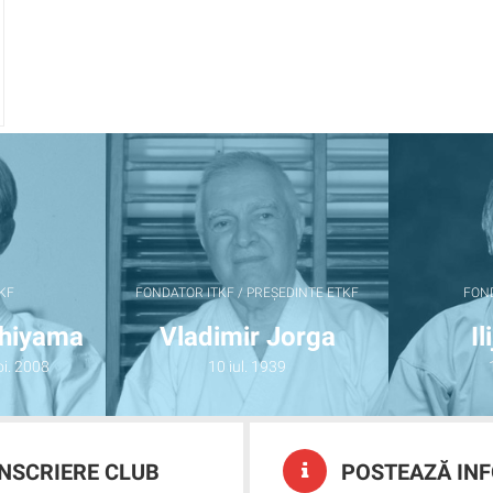
KF
FONDATOR ITKF / PREȘEDINTE ETKF
FON
shiyama
Vladimir Jorga
Il
oi. 2008
10 iul. 1939
NSCRIERE CLUB
POSTEAZĂ IN