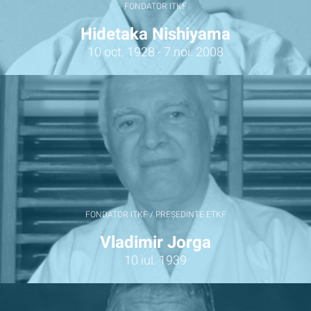
FONDATOR ITKF
Hidetaka Nishiyama
10 oct. 1928 - 7 noi. 2008
FONDATOR ITKF / PREȘEDINTE ETKF
Vladimir Jorga
10 iul. 1939