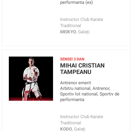
performanta (ex)
Instructor Club Karate
Traditional
MEIKYO
, Galați
SENSEI 3 DAN
MIHAI CRISTIAN
TAMPEANU
Antrenor emerit
Arbitru national, Antrenor,
Sportiv lot national, Sportiv de
performanta
Instructor Club Karate
Traditional
KODO
, Galați