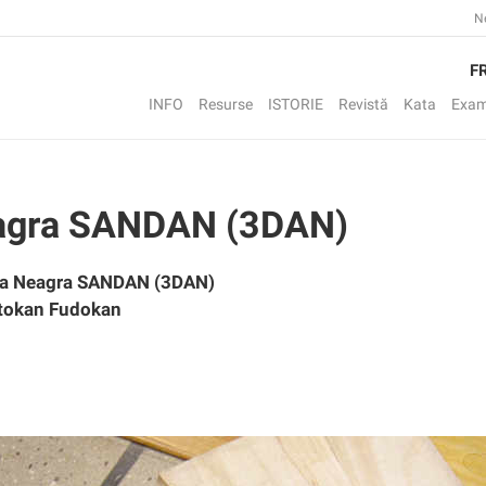
N
F
INFO
Resurse
ISTORIE
Revistă
Kata
Exam
eagra SANDAN (3DAN)
ra Neagra SANDAN (3DAN)
otokan Fudokan