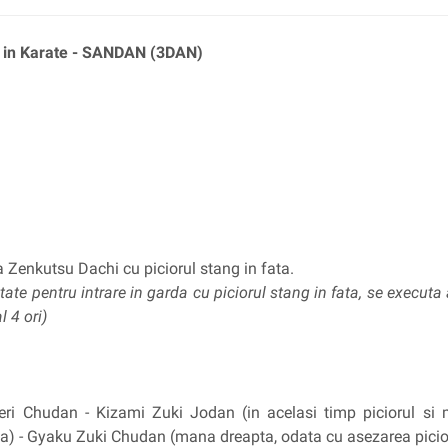
a in Karate - SANDAN (3DAN)
da Zenkutsu Dachi cu piciorul stang in fata.
tate pentru intrare in garda cu piciorul stang in fata, se executa
l 4 ori)
eri Chudan - Kizami Zuki Jodan (in acelasi timp piciorul si
a) - Gyaku Zuki Chudan (mana dreapta, odata cu asezarea picior