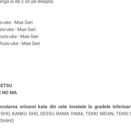
anga si de 2 ori pe dreapta
to-uke - Mae Geri
uto-uke - Mae Geri
huto-uke - Mae Geri
shuto-uke - Mae Geri
GETSU
I NO MA
ecutarea oricarei kata din cele invatate la gradele inferioa
 SHO, KANKU SHO, SESSU BAMA YAMA, TEKKI NIDAN, TEKKI S
USHIHO