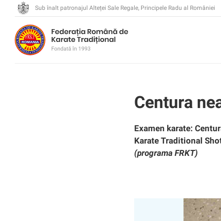
Sub înalt patronajul Alteței Sale Regale, Principele Radu al României
Centura n
Examen karate:
Centu
Karate Traditional Sh
(programa FRKT)