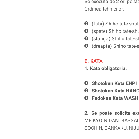
Se executa de 2 ori pe st
Ordinea tehnicilor:
(fata) Shiho tate-shu
(spate) Shiho tate-sh
(stanga) Shiho tate-s
(dreapta) Shiho tate-
B. KATA
1. Kata obligatoriu:
Shotokan Kata ENPI
Shotokan Kata HAN
Fudokan Kata WASH
2. Se poate solicita ex
MEIKYO NIDAN, BASSAI
SOCHIN, GANKAKU, NIJ