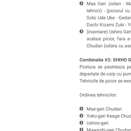
Mae Geri Jodan - Ma
tehnici) - (piciorul 
Soto Ude Uke - Gedan
Dachi Kizami Zuki - Y
(inaintare) Ushiro Ge
acelasi picior, fara 
Chudan (odata cu asez
Combinatia #2:
SHIHO GE
Postura se pastreaza pe 
departate de corp cu pumn
Tehnicile de picior se exe
Ordinea tehnicilor:
Mae-geri Chudan
Yoko-geri Keage Chu
Ushiro-geri
Mawashi-geri Chuda