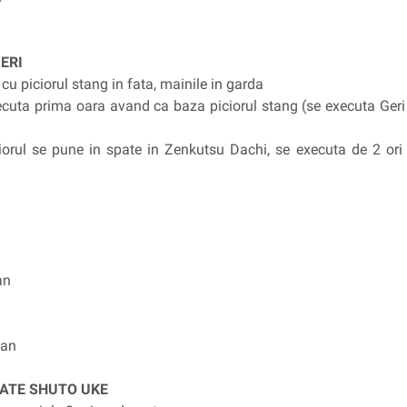
ERI
u piciorul stang in fata, mainile in garda
ecuta prima oara avand ca baza piciorul stang (se executa Geri 
iorul se pune in spate in Zenkutsu Dachi, se executa de 2 ori 
an
dan
TATE SHUTO UKE