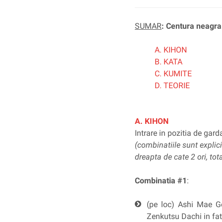
SUMAR
: Centura neagr
A. KIHON
B. KATA
C. KUMITE
D. TEORIE
A. KIHON
Intrare in pozitia de gar
(combinatiile sunt explici
dreapta de cate 2 ori, tota
Combinatia #1
:
(pe loc) Ashi Mae G
Zenkutsu Dachi in fat