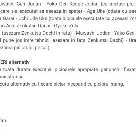
washi Geri Jodan - Yoko Geri Keage Jodan (cu acelasi picior
cu care s-a executat se aseaza in spate) - Age Uke (odata cu ase
 Barai - Uchi Ude Uke (toate blocajele executate cu aceeasi m
ori Ashi Zenkutsu Dachi - Gyaku Zuki
ri (asezare Zenkutsu Dachi in fata) - Mawashi Jodan - Yoko Geri
a-l pune jos intre tehnici, asezare in fata Zenkutsu Dachi) - 
area piciorului pe sol)
RI alternativ
toata durata executiei: picioarele apropiate, genunchii flexati
ii stransi.
cuta alternativ cu fiecare picior incepand cu piciorul stang.
dan
n