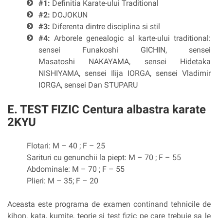
#1:
Definitia Karate-ului Traditional
#2:
DOJOKUN
#3:
Diferenta dintre disciplina si stil
#4:
Arborele genealogic al karte-ului traditional:
sensei Funakoshi GICHIN, sensei
Masatoshi NAKAYAMA, sensei Hidetaka
NISHIYAMA, sensei Ilija IORGA, sensei Vladimir
IORGA, sensei Dan STUPARU
E. TEST FIZIC Centura albastra karate
2KYU
Flotari: M – 40 ; F – 25
Sarituri cu genunchii la piept: M – 70 ; F – 55
Abdominale: M – 70 ; F – 55
Plieri: M – 35; F – 20
Aceasta este programa de examen continand tehnicile de
kihon, kata, kumite, teorie si test fizic pe care trebuie sa le