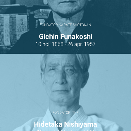
FONDATOR KARATE SHOTOKAN
Gichin Funakoshi
10 noi. 1868 - 26 apr. 1957
FONDATOR ITKF
Hidetaka Nishiyama