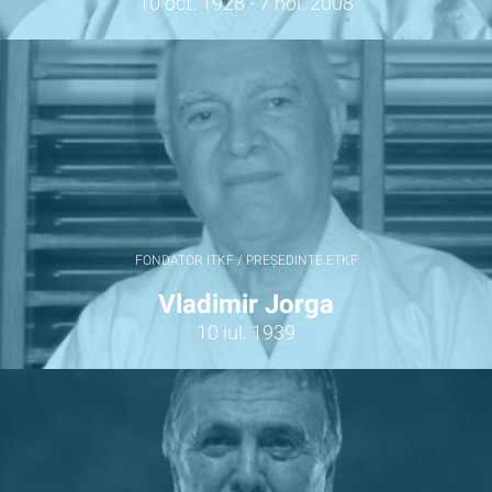
10 oct. 1928 - 7 noi. 2008
FONDATOR ITKF / PREȘEDINTE ETKF
Vladimir Jorga
10 iul. 1939