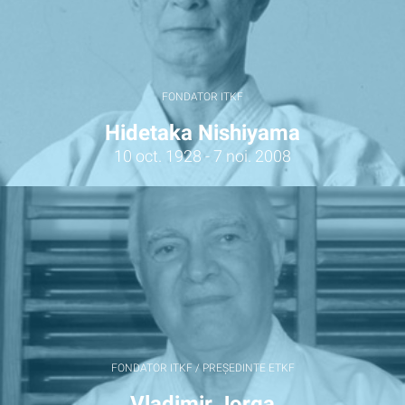
FONDATOR ITKF
Hidetaka Nishiyama
10 oct. 1928 - 7 noi. 2008
FONDATOR ITKF / PREȘEDINTE ETKF
Vladimir Jorga